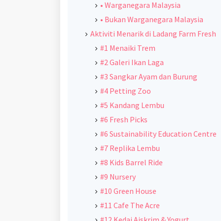
• Warganegara Malaysia
• Bukan Warganegara Malaysia
Aktiviti Menarik di Ladang Farm Fresh
#1 Menaiki Trem
#2 Galeri Ikan Laga
#3 Sangkar Ayam dan Burung
#4 Petting Zoo
#5 Kandang Lembu
#6 Fresh Picks
#6 Sustainability Education Centre
#7 Replika Lembu
#8 Kids Barrel Ride
#9 Nursery
#10 Green House
#11 Cafe The Acre
#12 Kedai Aiskrim & Yogurt