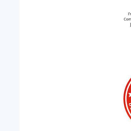
I
Comp