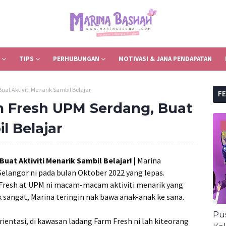
TIPS
PERHUBUNGAN
MOTIVASI & JANA PENDAPATAN
at Aktiviti Menarik Sambil Belajar
F
 Fresh UPM Serdang, Buat
l Belajar
at Aktiviti Menarik Sambil Belajar! |
Marina
elangor ni pada bulan Oktober 2022 yang lepas.
 Fresh at UPM ni macam-macam aktiviti menarik yang
k sangat, Marina teringin nak bawa anak-anak ke sana.
Pus
entasi, di kawasan ladang Farm Fresh ni lah kiteorang