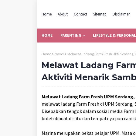
Home
About
Contact
Sitemap
Disclaimer
HOME
PARENTING
LIFESTYLE & PERSONAL
Home
travel
Melawat Ladang Farm Fresh UPM Serdang, Bu
Melawat Ladang Farm
Aktiviti Menarik Sambi
Melawat Ladang Farm Fresh UPM Serdang, Bu
melawat ladang Farm Fresh di UPM Serdang, S
Disebabkan tengok dalam sosial media Farm
boleh dibuat di situ dan tempatnya pun canti
Marina merupakan bekas pelajar UPM. Masa ori