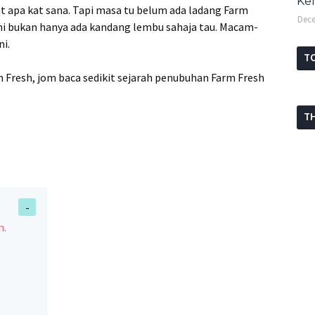
Ke
at apa kat sana. Tapi masa tu belum ada ladang Farm
Dece
sini bukan hanya ada kandang lembu sahaja tau. Macam-
ni.
T
Fresh, jom baca sedikit sejarah penubuhan Farm Fresh
T
n.